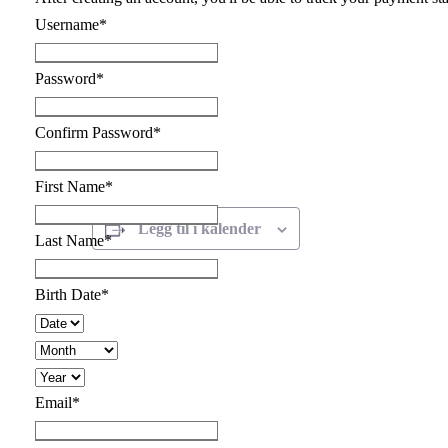
Username
*
Password
*
Confirm Password
*
First Name
*
Legg til i kalender
Last Name
*
A
Birth Date
*
r
r
a
n
g
Email
*
e
m