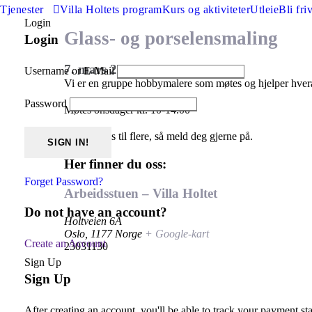
Tjenester
Villa Holtets program
Kurs og aktiviteter
Utleie
Bli friv
Login
Glass- og porselensmaling
Login
7. mars 2029
@
10:00
–
14:00
Username or E-Mail
Vi er en gruppe hobbymalere som møtes og hjelper hvera
Password
Møtes onsdager kl. 10-14.00
Vi har plass til flere, så meld deg gjerne på.
Her finner du oss:
Forget Password?
Arbeidsstuen – Villa Holtet
Do not have an account?
Holtveien 6A
Oslo
,
1177
Norge
+ Google-kart
Create an Account
23031130
Sign Up
Sign Up
After creating an account, you'll be able to track your payment sta