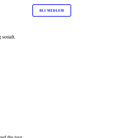
BLI MEDLEM
sosialt.
hed the tour.