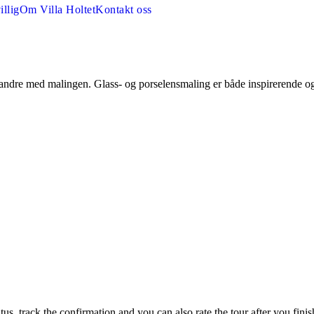
illig
Om Villa Holtet
Kontakt oss
ndre med malingen. Glass- og porselensmaling er både inspirerende og 
tus, track the confirmation and you can also rate the tour after you finis