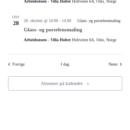
Arbeidsstuen - Villa Holtet
Holtveien 6A, Oslo, Norge
ONS
28. oktober @ 10:00
-
14:00
Glass- og porselensmaling
28
Glass- og porselensmaling
Arbeidsstuen - Villa Holtet
Holtveien 6A, Oslo, Norge
Arrangementer
Arrang
Forrige
I dag
Neste
Abonner på kalender