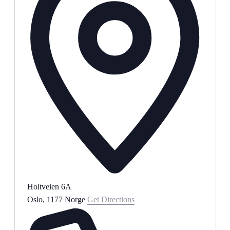
Holtveien 6A
Oslo
,
1177
Norge
Get Directions