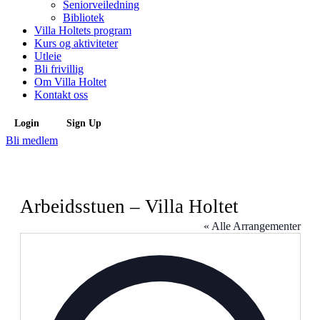
Seniorveiledning
Bibliotek
Villa Holtets program
Kurs og aktiviteter
Utleie
Bli frivillig
Om Villa Holtet
Kontakt oss
Login
Sign Up
Bli medlem
Arbeidsstuen – Villa Holtet
« Alle Arrangementer
Address