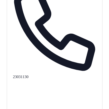
Phone
23031130