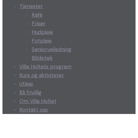
Tjenester
Kafé
Frisør
Hudpleie
Fotpleie
Seniorveiledning
Bibliotek
Villa Holtets program
Kurs og aktiviteter
Utleie
Bli frivillig
Om Villa Holtet
Kontakt oss