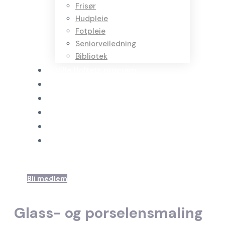
Frisør
Hudpleie
Fotpleie
Seniorveiledning
Bibliotek
Villa Holtets program
Kurs og aktiviteter
Utleie
Bli frivillig
Om Villa Holtet
Kontakt oss
Login
Sign Up
Bli medlem
Glass- og porselensmaling