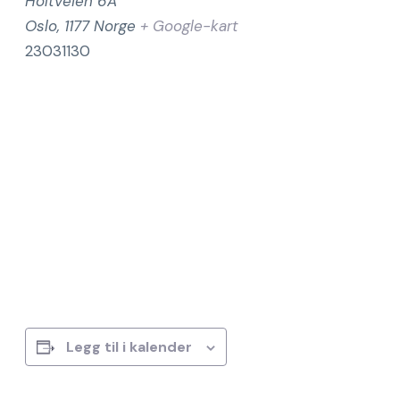
Holtveien 6A
Oslo
,
1177
Norge
+ Google-kart
23031130
Legg til i kalender