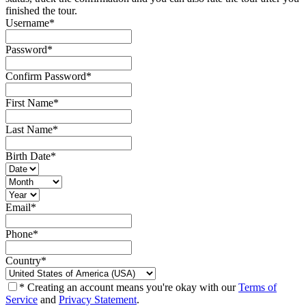
finished the tour.
Username
*
Password
*
Confirm Password
*
First Name
*
Last Name
*
Birth Date
*
Email
*
Phone
*
Country
*
* Creating an account means you're okay with our
Terms of
Service
and
Privacy Statement
.