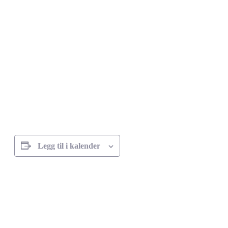
Legg til i kalender
Arrangement
navigasjon