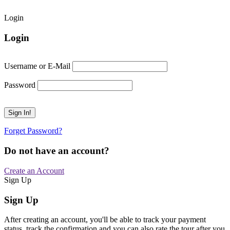
Login
Login
Username or E-Mail
Password
Forget Password?
Do not have an account?
Create an Account
Sign Up
Sign Up
After creating an account, you'll be able to track your payment
status, track the confirmation and you can also rate the tour after you