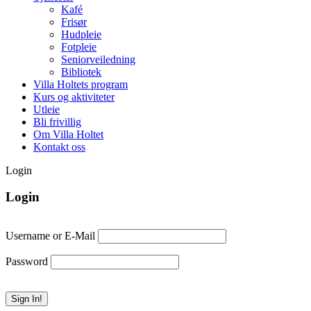
Kafé
Frisør
Hudpleie
Fotpleie
Seniorveiledning
Bibliotek
Villa Holtets program
Kurs og aktiviteter
Utleie
Bli frivillig
Om Villa Holtet
Kontakt oss
Login
Login
Username or E-Mail
Password